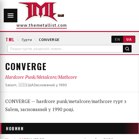
www.themetallist.com
TML
\
Гурти
\
CONVERGE
EN
UA
CONVERGE
Hardcore Punk/Metalcore/Mathcore
Salem, 🇺🇸США
Заснований у 1990
CONVERGE — hardcore punk/metalcore/mathcore гурт з
Salem, заснований у 1990 році.
НОВИНИ