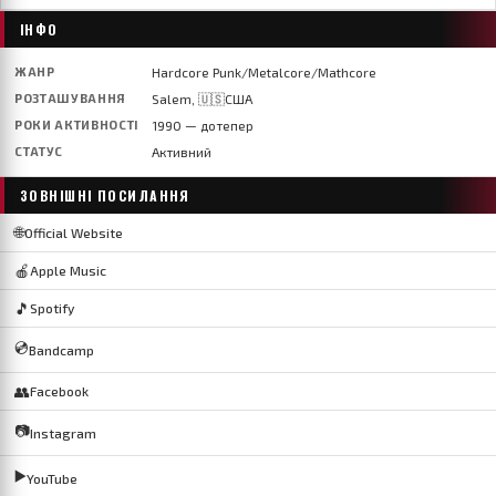
ІНФО
ЖАНР
Hardcore Punk/Metalcore/Mathcore
РОЗТАШУВАННЯ
Salem, 🇺🇸США
РОКИ АКТИВНОСТІ
1990 — дотепер
СТАТУС
Активний
ЗОВНІШНІ ПОСИЛАННЯ
🌐
Official Website
🍎
Apple Music
🎵
Spotify
💿
Bandcamp
👥
Facebook
📷
Instagram
▶️
YouTube