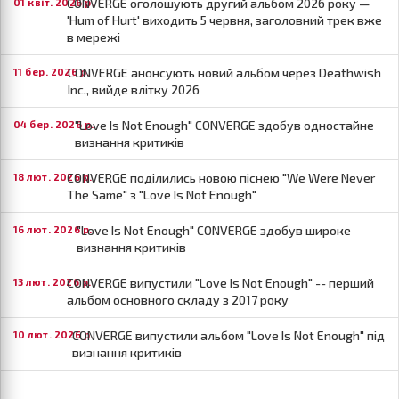
CONVERGE оголошують другий альбом 2026 року —
01 квіт. 2026 р.
'Hum of Hurt' виходить 5 червня, заголовний трек вже
в мережі
CONVERGE анонсують новий альбом через Deathwish
11 бер. 2026 р.
Inc., вийде влітку 2026
"Love Is Not Enough" CONVERGE здобув одностайне
04 бер. 2026 р.
визнання критиків
CONVERGE поділились новою піснею "We Were Never
18 лют. 2026 р.
The Same" з "Love Is Not Enough"
"Love Is Not Enough" CONVERGE здобув широке
16 лют. 2026 р.
визнання критиків
CONVERGE випустили "Love Is Not Enough" -- перший
13 лют. 2026 р.
альбом основного складу з 2017 року
CONVERGE випустили альбом "Love Is Not Enough" під
10 лют. 2026 р.
визнання критиків