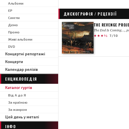
Альбоми
EP
ДИСКОГРАФІЯ / РЕЦЕНЗІЇ
Сингли
THE REVENGE PROJ
Демо
The End Is Coming…, p
Промо
★★★½
7/10
Живі альбоми
DVD
Концертні репортажі
Концерти
Календар релізів
ЕНЦИКЛОПЕДІЯ
Каталог гуртів
Від А до Я
За країною
За жанром
Цей день у металі
ІНФО