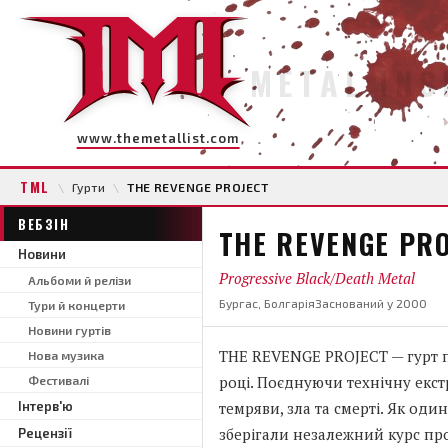
METAL INS
www.themetallist.com
TML
\
Гурти
\
THE REVENGE PROJECT
ВЕБЗІН
THE REVENGE PR
Новини
Progressive Black/Death Metal
Альбоми й релізи
Бургас, Болгарія
Заснований у 2000
Тури й концерти
Новини гуртів
THE REVENGE PROJECT — гурт пр
Нова музика
році. Поєднуючи технічну екс
Фестивалі
Інтерв'ю
темряви, зла та смерті. Як од
зберігали незалежний курс прот
Рецензії