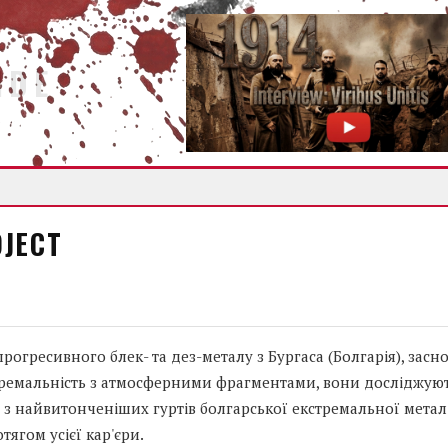
IDE
OJECT
огресивного блек- та дез-металу з Бургаса (Болгарія), засн
тремальність з атмосферними фрагментами, вони досліджую
ин з найвитонченіших гуртів болгарської екстремальної мета
ягом усієї кар'єри.