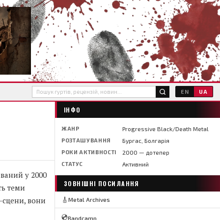
EN
UA
ІНФО
ЖАНР
Progressive Black/Death Metal
РОЗТАШУВАННЯ
Бургас, Болгарія
РОКИ АКТИВНОСТІ
2000 — дотепер
СТАТУС
Активний
ований у 2000
ЗОВНІШНІ ПОСИЛАННЯ
ть теми
л-сцени, вони
🎸
Metal Archives
💿
Bandcamp