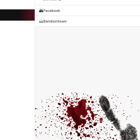
👥
Facebook
🎫
Bandsintown