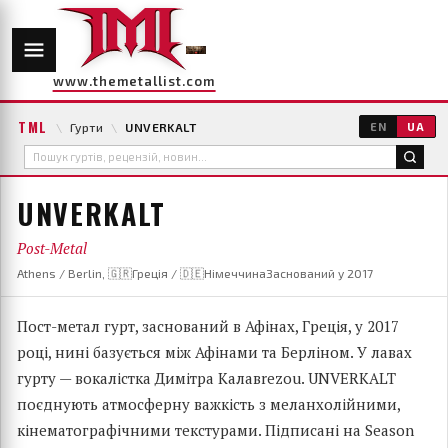
www.themetallist.com
TML
\
Гурти
\
UNVERKALT
EN
UA
UNVERKALT
Post-Metal
Athens / Berlin, 🇬🇷Греція / 🇩🇪Німеччина
Заснований у 2017
Пост-метал гурт, заснований в Афінах, Греція, у 2017
році, нині базується між Афінами та Берліном. У лавах
гурту — вокалістка Димітра Калавrezou. UNVERKALT
поєднують атмосферну важкість з меланхолійними,
кінематографічними текстурами. Підписані на Season