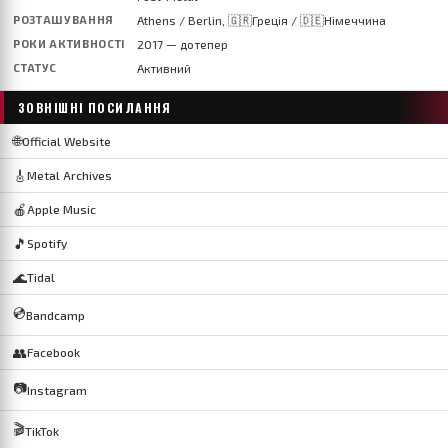
РОЗТАШУВАННЯ
Athens / Berlin, 🇬🇷Греція / 🇩🇪Німеччина
РОКИ АКТИВНОСТІ
2017 — дотепер
СТАТУС
Активний
ЗОВНІШНІ ПОСИЛАННЯ
🌐
Official Website
🎸
Metal Archives
🍎
Apple Music
🎵
Spotify
🌊
Tidal
💿
Bandcamp
👥
Facebook
📷
Instagram
🎬
TikTok