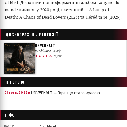
of Mist. Дебютний повноформатний альбом L'origine du
monde вийшов у 2020 році, наступний — A Lump of
Death: A Chaos of Dead Lovers (2023) та Héréditaire (2026).
ДИСКОГРАФІЯ / РЕЦЕНЗІЇ
UNVERKALT
Héréditaire (2026)
★★★★½
9/10
ІНТЕРВ'Ю
UNVERKALT — Горе, що стало красою
01 трав. 2026 р.
ІНФО
ЖАНР
Post-Metal