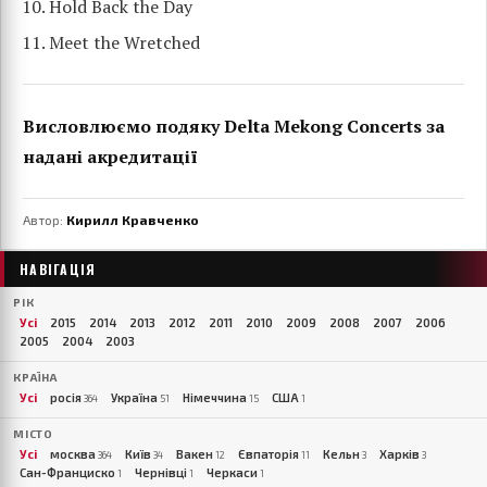
Hold Back the Day
Meet the Wretched
Висловлюємо подяку Delta Mekong Concerts за
надані акредитації
Автор:
Кирилл Кравченко
НАВІГАЦІЯ
РІК
Усі
2015
2014
2013
2012
2011
2010
2009
2008
2007
2006
2005
2004
2003
КРАЇНА
Усі
росія
Україна
Німеччина
США
364
51
15
1
МІСТО
Усі
москва
Київ
Вакен
Євпаторія
Кельн
Харків
364
34
12
11
3
3
Сан-Франциско
Чернівці
Черкаси
1
1
1