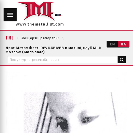
www.themetallist.com
TML
\
Концертні репортажі
\
EN
UA
Драг.Метал Фест. DEVILDRIVER в москві, клуб Milk
Moscow (Мала зала)