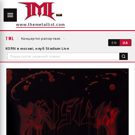
www.themetallist.com
TML
\
Концертні репортажі
\
EN
UA
KORN в москві, клуб Stadium Live