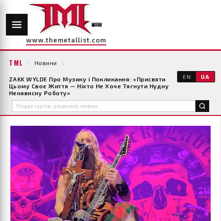
www.themetallist.com
TML
\
Новини
\
EN
UA
ZAKK WYLDE Про Музику і Покликання: «Присвяти
Цьому Своє Життя — Ніхто Не Хоче Тягнути Нудну
Ненависну Роботу»