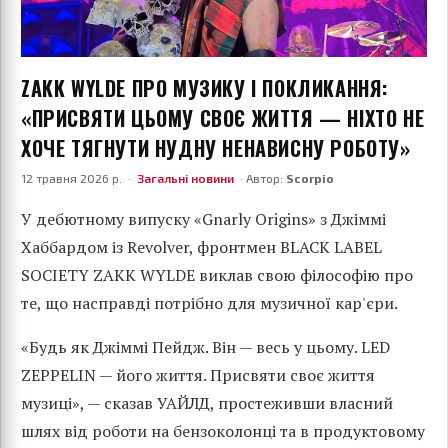
ZAKK WYLDE ПРО МУЗИКУ І ПОКЛИКАННЯ:
«ПРИСВЯТИ ЦЬОМУ СВОЄ ЖИТТЯ — НІХТО НЕ
ХОЧЕ ТЯГНУТИ НУДНУ НЕНАВИСНУ РОБОТУ»
12 травня 2026 р. ·
Загальні новини
· Автор:
Scorpio
У дебютному випуску «Gnarly Origins» з Джіммі
Хаббардом із Revolver, фронтмен BLACK LABEL
SOCIETY ZAKK WYLDE виклав свою філософію про
те, що насправді потрібно для музичної кар'єри.
«Будь як Джіммі Пейдж. Він — весь у цьому. LED
ZEPPELIN — його життя. Присвяти своє життя
музиці», — сказав УАЙЛД, простеживши власний
шлях від роботи на бензоколонці та в продуктовому