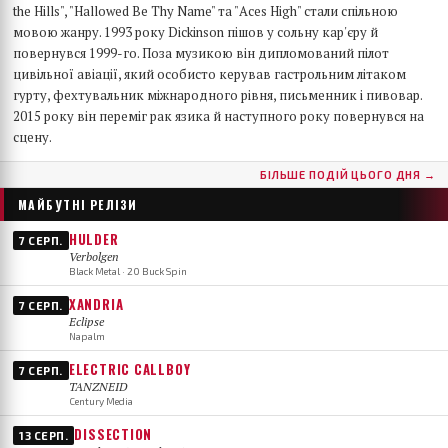
the Hills", "Hallowed Be Thy Name" та "Aces High" стали спільною
мовою жанру. 1993 року Dickinson пішов у сольну кар'єру й
повернувся 1999-го. Поза музикою він дипломований пілот
цивільної авіації, який особисто керував гастрольним літаком
гурту, фехтувальник міжнародного рівня, письменник і пивовар.
2015 року він переміг рак язика й наступного року повернувся на
сцену.
БІЛЬШЕ ПОДІЙ ЦЬОГО ДНЯ →
МАЙБУТНІ РЕЛІЗИ
HULDER
7 СЕРП.
Verbolgen
Black Metal · 20 Buck Spin
XANDRIA
7 СЕРП.
Eclipse
Napalm
ELECTRIC CALLBOY
7 СЕРП.
TANZNEID
Century Media
DISSECTION
13 СЕРП.