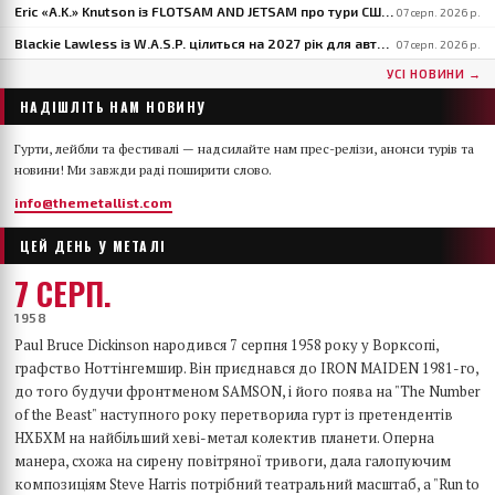
Eric «A.K.» Knutson із FLOTSAM AND JETSAM про тури США: «У Європі в нас виходить набагато краще»
07 серп. 2026 р.
Blackie Lawless із W.A.S.P. цілиться на 2027 рік для автобіографії «Tales From The Square Mile»: «Я приблизно на середині»
07 серп. 2026 р.
УСІ НОВИНИ →
НАДІШЛІТЬ НАМ НОВИНУ
Гурти, лейбли та фестивалі — надсилайте нам прес-релізи, анонси турів та
новини! Ми завжди раді поширити слово.
info@themetallist.com
ЦЕЙ ДЕНЬ У МЕТАЛІ
7 СЕРП.
1958
Paul Bruce Dickinson народився 7 серпня 1958 року у Ворксопі,
графство Ноттінгемшир. Він приєднався до IRON MAIDEN 1981-го,
до того будучи фронтменом SAMSON, і його поява на "The Number
of the Beast" наступного року перетворила гурт із претендентів
НХБХМ на найбільший хеві-метал колектив планети. Оперна
манера, схожа на сирену повітряної тривоги, дала галопуючим
композиціям Steve Harris потрібний театральний масштаб, а "Run to