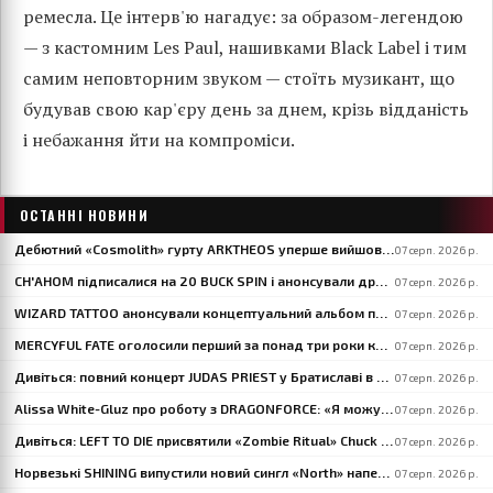
ремесла. Це інтерв'ю нагадує: за образом-легендою
— з кастомним Les Paul, нашивками Black Label і тим
самим неповторним звуком — стоїть музикант, що
будував свою кар'єру день за днем, крізь відданість
і небажання йти на компроміси.
ОСТАННІ НОВИНИ
Дебютний «Cosmolith» гурту ARKTHEOS уперше вийшов на вінілі та CD через Hypaethral Records
07 серп. 2026 р.
CH'AHOM підписалися на 20 BUCK SPIN і анонсували другий альбом «Anthropic Rites Of Sublimation»
07 серп. 2026 р.
WIZARD TATTOO анонсували концептуальний альбом прогресивного блекенд-думу «When Gods Had Hands»
07 серп. 2026 р.
MERCYFUL FATE оголосили перший за понад три роки концерт — на іспанському LEYENDAS DEL ROCK
07 серп. 2026 р.
Дивіться: повний концерт JUDAS PRIEST у Братиславі в межах туру «Faithkeepers» 2026
07 серп. 2026 р.
Alissa White-Gluz про роботу з DRAGONFORCE: «Я можу розкрити той бік свого голосу, який давно хотіла показати»
07 серп. 2026 р.
Дивіться: LEFT TO DIE присвятили «Zombie Ritual» Chuck Schuldiner і Shaun Glass в Кракові
07 серп. 2026 р.
Норвезькі SHINING випустили новий сингл «North» напередодні виступу на BLOODSTOCK
07 серп. 2026 р.