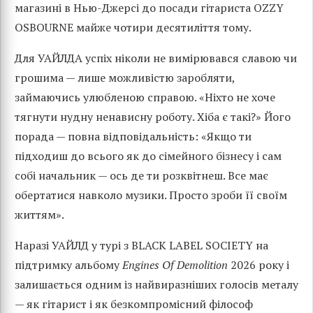
магазині в Нью-Джерсі до посади гітариста OZZY
OSBOURNE майже чотири десятиліття тому.
Для УАЙЛДА успіх ніколи не вимірювався славою чи
грошима — лише можливістю заробляти,
займаючись улюбленою справою. «Ніхто не хоче
тягнути нудну ненависну роботу. Хіба є такі?» Його
порада — повна відповідальність: «Якщо ти
підходиш до всього як до сімейного бізнесу і сам
собі начальник — ось де ти розквітнеш. Все має
обертатися навколо музики. Просто зроби її своїм
життям».
Наразі УАЙЛД у турі з BLACK LABEL SOCIETY на
підтримку альбому
Engines Of Demolition
2026 року і
залишається одним із найвиразніших голосів металу
— як гітарист і як безкомпромісний філософ