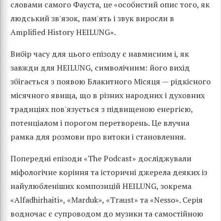
словами самого Фауста, це «особистий опис того, як
людський зв'язок, пам'ять і звук виросли в
Amplified History HEILUNG».
Вибір часу для цього епізоду є навмисним і, як
завжди для HEILUNG, символічним: його вихід
збігається з появою Блакитного Місяця — рідкісного
місячного явища, що в різних народних і духовних
традиціях пов'язується з підвищеною енергією,
потенціалом і порогом перетворень. Це влучна
рамка для розмови про витоки і становлення.
Попередні епізоди «The Podcast» досліджували
міфологічне коріння та історичні джерела деяких із
найулюбленіших композицій HEILUNG, зокрема
«Alfadhirhaiti», «Marduk», «Traust» та «Nesso». Серія
водночас є супроводом до музики та самостійною