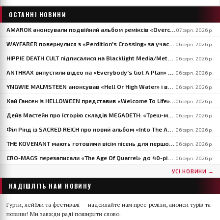
ОСТАННІ НОВИНИ
AMAROK анонсували подвійний альбом реміксів «Overcome» за участі музикантів VASTUM, PRIMITIVE MAN і MIZMOR
07 серп. 2026 р.
WAYFARER повернулися з «Perdition's Crossing» за участю David Eugene Edwards і анонсували «Riders Of The Setting Sun»
06 серп. 2026 р.
HIPPIE DEATH CULT підписалися на Blacklight Media/Metal Blade й оголосили тури США та Європи
06 серп. 2026 р.
ANTHRAX випустили відео на «Everybody's Got A Plan» — третій сингл із «Cursum Perficio»
06 серп. 2026 р.
YNGWIE MALMSTEEN анонсував «Hell Or High Water» і випустив перший сингл «Now Or Never»
06 серп. 2026 р.
Кай Гансен із HELLOWEEN представив «Welcome To Life» із сольного альбому «Born With A Hammer»
06 серп. 2026 р.
Дейв Мастейн про історію складів MEGADETH: «Треш-метал — гра для молодих»
06 серп. 2026 р.
Філ Рінд із SACRED REICH про новий альбом «Into The Abyss»: «Він значно швидший і важчий»
06 серп. 2026 р.
THE KOVENANT мають готовими вісім пісень для першого за 20 з гаком років альбому
06 серп. 2026 р.
CRO-MAGS перезаписали «The Age Of Quarrel» до 40-річчя: «Моя сварка завершена», — каже Гарлі Фленеґан
06 серп. 2026 р.
УСІ НОВИНИ →
НАДІШЛІТЬ НАМ НОВИНУ
Гурти, лейбли та фестивалі — надсилайте нам прес-релізи, анонси турів та
новини! Ми завжди раді поширити слово.