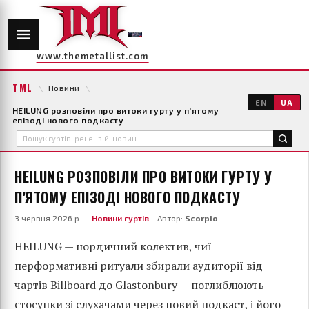
www.themetallist.com
TML
\
Новини
\
EN
UA
HEILUNG розповіли про витоки гурту у п'ятому
епізоді нового подкасту
HEILUNG РОЗПОВІЛИ ПРО ВИТОКИ ГУРТУ У
П'ЯТОМУ ЕПІЗОДІ НОВОГО ПОДКАСТУ
3 червня 2026 р. ·
Новини гуртів
· Автор:
Scorpio
HEILUNG — нордичний колектив, чиї
перформативні ритуали збирали аудиторії від
чартів Billboard до Glastonbury — поглиблюють
стосунки зі слухачами через новий подкаст, і його