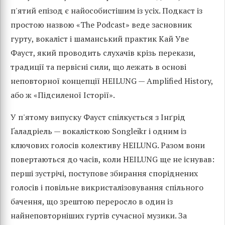
п'ятий епізод є найособистішим із усіх. Подкаст із
простою назвою «The Podcast» веде засновник
гурту, вокаліст і шаманський практик Кай Уве
Фауст, який проводить слухачів крізь перекази,
традиції та первісні сили, що лежать в основі
неповторної концепції HEILUNG — Amplified History,
або ж «Підсиленої Історії».
У п'ятому випуску Фауст спілкується з Інґрід
Ґаладріель — вокалісткою Songleikr і одним із
ключових голосів колективу HEILUNG. Разом вони
повертаються до часів, коли HEILUNG ще не існував:
перші зустрічі, поступове збирання споріднених
голосів і повільне викристалізовування спільного
бачення, що зрештою переросло в один із
найнеповторніших гуртів сучасної музики. За