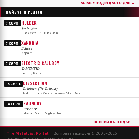
БІЛЬШЕ ПОДІЙ ЦЬОГО ДНЯ →
МАЙБУТНІ РЕЛІЗИ
HULDER
7 СЕРП.
Verbolgen
Black Metal · 20 Buck Spin
XANDRIA
7 СЕРП.
Eclipse
Napalm
ELECTRIC CALLBOY
7 СЕРП.
TANZNEID
Century Media
DISSECTION
13 СЕРП.
Reinkaos (Re-Release)
Melodic Black Metal · Darkness Shall Rise
RAUNCHY
14 СЕРП.
Prisoner
Modern Metal · Mighty Music
ПОВНИЙ КАЛЕНДАР →
The MetalList Portal
· Всі права захищені © 2003–
2026