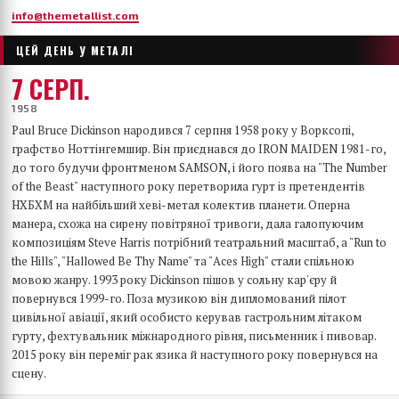
info@themetallist.com
ЦЕЙ ДЕНЬ У МЕТАЛІ
7 СЕРП.
1958
Paul Bruce Dickinson народився 7 серпня 1958 року у Ворксопі,
графство Ноттінгемшир. Він приєднався до IRON MAIDEN 1981-го,
до того будучи фронтменом SAMSON, і його поява на "The Number
of the Beast" наступного року перетворила гурт із претендентів
НХБХМ на найбільший хеві-метал колектив планети. Оперна
манера, схожа на сирену повітряної тривоги, дала галопуючим
композиціям Steve Harris потрібний театральний масштаб, а "Run to
the Hills", "Hallowed Be Thy Name" та "Aces High" стали спільною
мовою жанру. 1993 року Dickinson пішов у сольну кар'єру й
повернувся 1999-го. Поза музикою він дипломований пілот
цивільної авіації, який особисто керував гастрольним літаком
гурту, фехтувальник міжнародного рівня, письменник і пивовар.
2015 року він переміг рак язика й наступного року повернувся на
сцену.